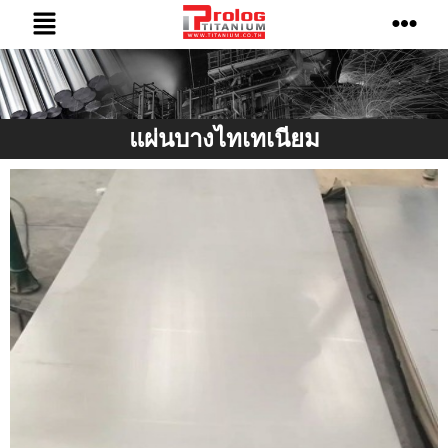
แผ่นบางไทเทเนียม